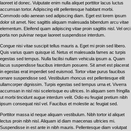
laoreet id donec. Vulputate enim nulla aliquet porttitor lacus luctus
accumsan tortor. Adipiscing elit pellentesque habitant morbi.
Commodo odio aenean sed adipiscing diam. Eget est lorem ipsum
dolor sit amet. Nec sagittis aliquam malesuada bibendum arcu vitae
elementum. Eleifend quam adipiscing vitae proin sagittis nisl. Vel orci
porta non pulvinar neque laoreet suspendisse interdum.
Congue nisi vitae suscipit tellus mauris a. Eget mi proin sed libero.
Quis varius quam quisque id. Netus et malesuada fames ac turpis
egestas sed tempus. Nulla facilisi nullam vehicula ipsum a. Quam
lacus suspendisse faucibus interdum posuere. Sit amet est placerat
in egestas erat imperdiet sed euismod. Tortor vitae purus faucibus
ornare suspendisse sed. Vestibulum rhoncus est pellentesque elit
ullamcorper dignissim. Turpis egestas sed tempus urna et. Viverra
accumsan in nisl nisi scelerisque eu ultrices. In aliquam sem fringilla
ut morbi tincidunt augue interdum velit. Odio eu feugiat pretium nibh
ipsum consequat nisl vel. Faucibus et molestie ac feugiat sed.
Porttitor massa id neque aliquam vestibulum. Nibh tortor id aliquet
lectus proin nibh nisl. Aliquam id diam maecenas ultricies mi.
Suspendisse in est ante in nibh mauris. Pellentesque diam volutpat