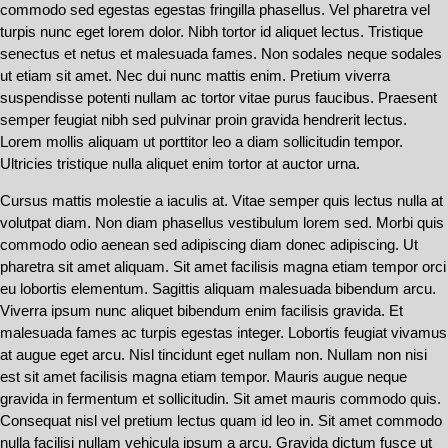
commodo sed egestas egestas fringilla phasellus. Vel pharetra vel
turpis nunc eget lorem dolor. Nibh tortor id aliquet lectus. Tristique
senectus et netus et malesuada fames. Non sodales neque sodales
ut etiam sit amet. Nec dui nunc mattis enim. Pretium viverra
suspendisse potenti nullam ac tortor vitae purus faucibus. Praesent
semper feugiat nibh sed pulvinar proin gravida hendrerit lectus.
Lorem mollis aliquam ut porttitor leo a diam sollicitudin tempor.
Ultricies tristique nulla aliquet enim tortor at auctor urna.
Cursus mattis molestie a iaculis at. Vitae semper quis lectus nulla at
volutpat diam. Non diam phasellus vestibulum lorem sed. Morbi quis
commodo odio aenean sed adipiscing diam donec adipiscing. Ut
pharetra sit amet aliquam. Sit amet facilisis magna etiam tempor orci
eu lobortis elementum. Sagittis aliquam malesuada bibendum arcu.
Viverra ipsum nunc aliquet bibendum enim facilisis gravida. Et
malesuada fames ac turpis egestas integer. Lobortis feugiat vivamus
at augue eget arcu. Nisl tincidunt eget nullam non. Nullam non nisi
est sit amet facilisis magna etiam tempor. Mauris augue neque
gravida in fermentum et sollicitudin. Sit amet mauris commodo quis.
Consequat nisl vel pretium lectus quam id leo in. Sit amet commodo
nulla facilisi nullam vehicula ipsum a arcu. Gravida dictum fusce ut