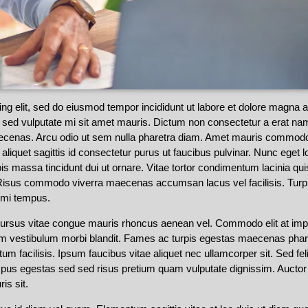
ing elit, sed do eiusmod tempor incididunt ut labore et dolore magna 
it sed vulputate mi sit amet mauris. Dictum non consectetur a erat nam.
cenas. Arcu odio ut sem nulla pharetra diam. Amet mauris commodo 
it aliquet sagittis id consectetur purus ut faucibus pulvinar. Nunc ege
rpis massa tincidunt dui ut ornare. Vitae tortor condimentum lacinia q
t. Risus commodo viverra maecenas accumsan lacus vel facilisis. Tur
s mi tempus.
 cursus vitae congue mauris rhoncus aenean vel. Commodo elit at imp
am vestibulum morbi blandit. Fames ac turpis egestas maecenas pharet
acilisis. Ipsum faucibus vitae aliquet nec ullamcorper sit. Sed felis e
pus egestas sed sed risus pretium quam vulputate dignissim. Auctor 
is sit.