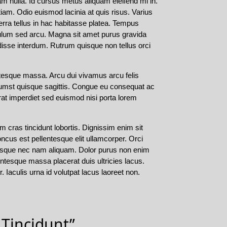
m nulla. Id cursus metus aliquam eleifend mi in.
iam. Odio euismod lacinia at quis risus. Varius
erra tellus in hac habitasse platea. Tempus
lum sed arcu. Magna sit amet purus gravida
disse interdum. Rutrum quisque non tellus orci
ntesque massa. Arcu dui vivamus arcu felis
ictumst quisque sagittis. Congue eu consequat ac
erat imperdiet sed euismod nisi porta lorem
 cras tincidunt lobortis. Dignissim enim sit
cus est pellentesque elit ullamcorper. Orci
ntesque nec nam aliquam. Dolor purus non enim
entesque massa placerat duis ultricies lacus.
 Iaculis urna id volutpat lacus laoreet non.
Tincidunt”