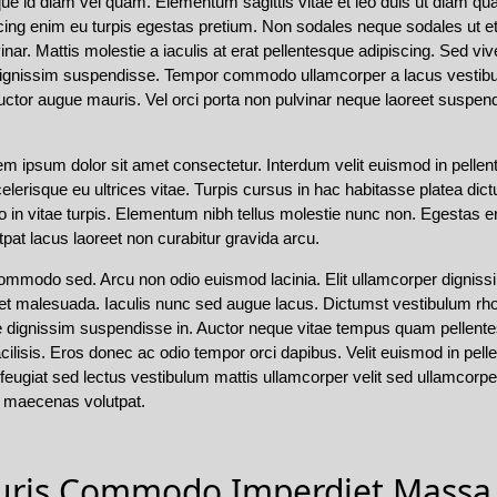
e id diam vel quam. Elementum sagittis vitae et leo duis ut diam qua
scing enim eu turpis egestas pretium. Non sodales neque sodales ut et
. Mattis molestie a iaculis at erat pellentesque adipiscing. Sed viv
dignissim suspendisse. Tempor commodo ullamcorper a lacus vestibu
auctor augue mauris. Vel orci porta non pulvinar neque laoreet suspen
em ipsum dolor sit amet consectetur. Interdum velit euismod in pelle
scelerisque eu ultrices vitae. Turpis cursus in hac habitasse platea d
leo in vitae turpis. Elementum nibh tellus molestie nunc non. Egestas 
utpat lacus laoreet non curabitur gravida arcu.
ommodo sed. Arcu non odio euismod lacinia. Elit ullamcorper dignissim
t malesuada. Iaculis nunc sed augue lacus. Dictumst vestibulum rhon
tate dignissim suspendisse in. Auctor neque vitae tempus quam pelle
acilisis. Eros donec ac odio tempor orci dapibus. Velit euismod in pell
feugiat sed lectus vestibulum mattis ullamcorper velit sed ullamcorper.
at maecenas volutpat.
auris Commodo Imperdiet Massa 