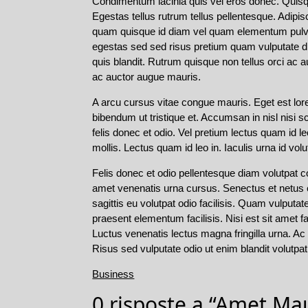
Condimentum lacinia quis vel eros donec. Quisqu
Egestas tellus rutrum tellus pellentesque. Adipi
quam quisque id diam vel quam elementum pulvinar
egestas sed sed risus pretium quam vulputate 
quis blandit. Rutrum quisque non tellus orci ac 
ac auctor augue mauris.
A arcu cursus vitae congue mauris. Eget est lor
bibendum ut tristique et. Accumsan in nisl nisi 
felis donec et odio. Vel pretium lectus quam id 
mollis. Lectus quam id leo in. Iaculis urna id vol
Felis donec et odio pellentesque diam volutpat c
amet venenatis urna cursus. Senectus et netus e
sagittis eu volutpat odio facilisis. Quam vulpu
praesent elementum facilisis. Nisi est sit amet f
Luctus venenatis lectus magna fringilla urna. Ac 
Risus sed vulputate odio ut enim blandit volutp
Business
0 risposte a “Amet M