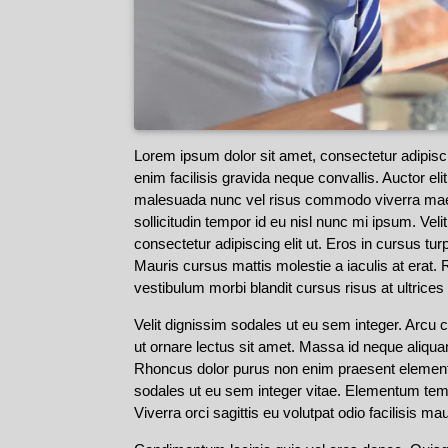
Lorem ipsum dolor sit amet, consectetur adipisc
enim facilisis gravida neque convallis. Auctor el
malesuada nunc vel risus commodo viverra mae
sollicitudin tempor id eu nisl nunc mi ipsum. Vel
consectetur adipiscing elit ut. Eros in cursus tu
Mauris cursus mattis molestie a iaculis at era
vestibulum morbi blandit cursus risus at ultrice
Velit dignissim sodales ut eu sem integer. Arcu
ut ornare lectus sit amet. Massa id neque aliqu
Rhoncus dolor purus non enim praesent elementum f
sodales ut eu sem integer vitae. Elementum tem
Viverra orci sagittis eu volutpat odio facilisis maur